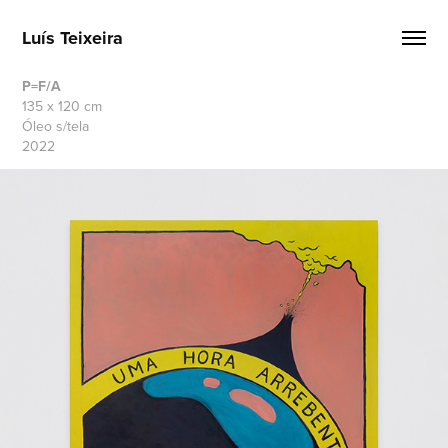
Luís Teixeira
P=F/A
135 x
120 cm
Óleo s/tela
2022