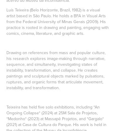
acervo do Museu da Inconfidência.
Luís Teixeira (Belo Horizonte, Brazil, 1982) is a visual
artist based in São Paulo. He holds a BFA in Visual Arts
from the Federal University of Minas Gerais (2009). His
practice is rooted in drawing and painting, engaging with
comics, cinema, literature, and graphic arts.
Drawing on references from mass and popular culture,
his research explores image-making through narrative,
sequence, and simultaneity, investigating states of
instability, transformation, and collapse. He creates
paintings and sculptural objects marked by pulsations,
ruptures, and organic forms that articulate movement,
instability, and transformation.
Teixeira has held five solo exhibitions, including *An
Ongoing Collapse* (2024) at 25M Sala de Projetos,
*Medonho* (2023) at Massapê Projetos, and *Gargalo*
(2021) at Casa de Cultura do Parque. His work is held in
the collection of the Museu da Inconfidência.